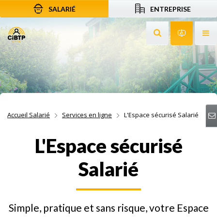
SALARIÉ
ENTREPRISE
Aller au contenu
Aller à la recherche
Aller à la navigation
Rechercher sur le
Services 
Af
Accueil Salarié
Services en ligne
L'Espace sécurisé Salarié
L'Espace sécurisé
Salarié
Simple, pratique et sans risque, votre Espace