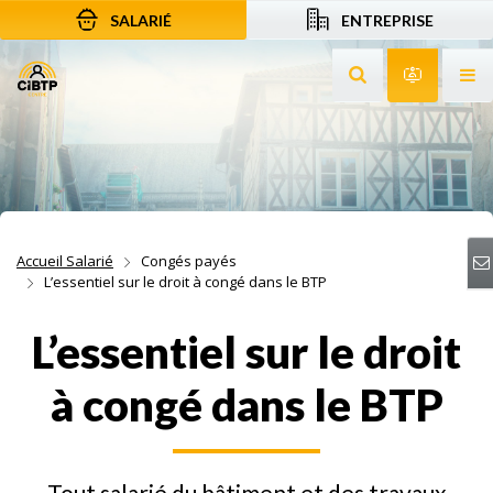
SALARIÉ
ENTREPRISE
Aller au contenu
Aller à la recherche
Aller à la navigation
Rechercher sur le
Services 
Af
Accueil Salarié
Congés payés
L’essentiel sur le droit à congé dans le BTP
L’essentiel sur le droit
à congé dans le BTP
Tout salarié du bâtiment et des travaux