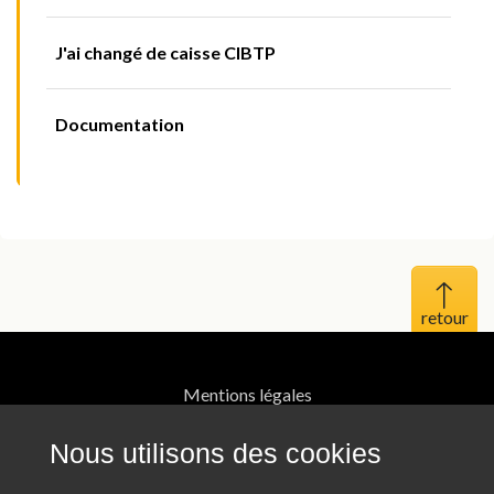
J'ai changé de caisse CIBTP
Documentation
Haut 
Mentions légales
Protection des données personnelles
Nous utilisons des cookies