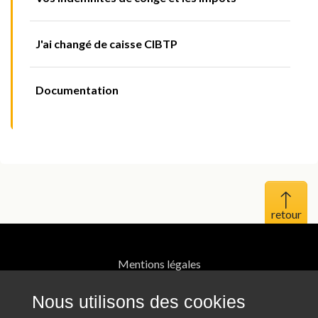
J'ai changé de caisse CIBTP
Documentation
Haut 
Mentions légales
Protection des données personnelles
Nous utilisons des cookies