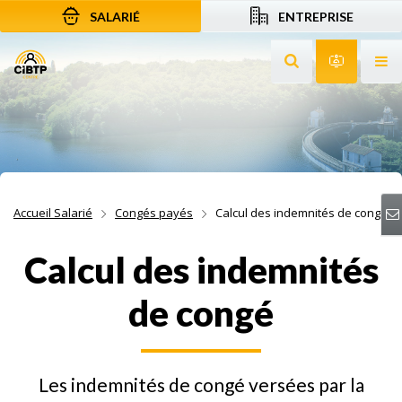
SALARIÉ
ENTREPRISE
Aller au contenu
Aller à la recherche
Aller à la navigation
Rechercher sur le
Services 
Af
Accueil Salarié
Congés payés
Calcul des indemnités de congé
Calcul des indemnités
de congé
Les indemnités de congé versées par la