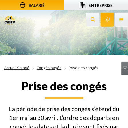
SALARIÉ
ENTREPRISE
Aller au contenu
Aller à la recherche
Aller à la navigation
Rechercher sur le
Services 
Af
Accueil Salarié
Congés payés
Prise des congés
Prise des congés
La période de prise des congés s’étend du
1er mai au 30 avril. L’ordre des départs en
congé, les dates et la durée sont fixés par