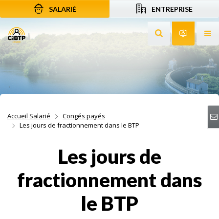
SALARIÉ
ENTREPRISE
Aller au contenu
Aller à la recherche
Aller à la navigation
Rechercher sur le
Services 
Af
Accueil Salarié
Congés payés
Les jours de fractionnement dans le BTP
Les jours de
fractionnement dans
le BTP