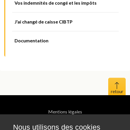
Vos indemnités de congé et les impôts
J'ai changé de caisse CIBTP
Documentation
Haut 
Mentions légales
Protection des données personnelles
Nous utilisons des cookies