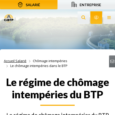
SALARIÉ
ENTREPRISE
Aller au contenu
Aller à la recherche
Aller à la navigation
Rechercher sur le
Services 
Af
Accueil Salarié
Chômage intempéries
Le chômage intempéries dans le BTP
Le régime de chômage
intempéries du BTP
Le régime de chômage intempéries du BTP