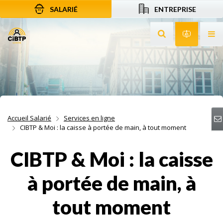
SALARIÉ
ENTREPRISE
Aller au contenu
Aller à la recherche
Aller à la navigation
Rechercher sur le
Services 
Af
Accueil Salarié
Services en ligne
CIBTP & Moi : la caisse à portée de main, à tout moment
CIBTP & Moi : la caisse
à portée de main, à
tout moment