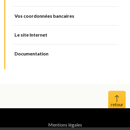
Vos coordonnées bancaires
Le site Internet
Documentation
Haut 
Mentions légales