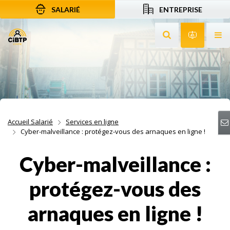
SALARIÉ
ENTREPRISE
Aller au contenu
Aller à la recherche
Aller à la navigation
Rechercher sur le
Services 
Af
Accueil Salarié
Services en ligne
Cyber-malveillance : protégez-vous des arnaques en ligne !
Cyber-malveillance :
protégez-vous des
arnaques en ligne !