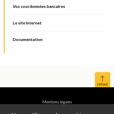
Vos coordonnées bancaires
Le site Internet
Documentation
Haut 
Mentions légales
Protection des données personnelles