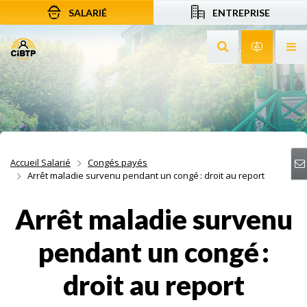
SALARIÉ
ENTREPRISE
Aller au contenu
Aller à la recherche
Aller à la navigation
Rechercher sur le
Services 
Af
Accueil Salarié
Congés payés
Arrêt maladie survenu pendant un congé : droit au report
Arrêt maladie survenu
pendant un congé :
droit au report