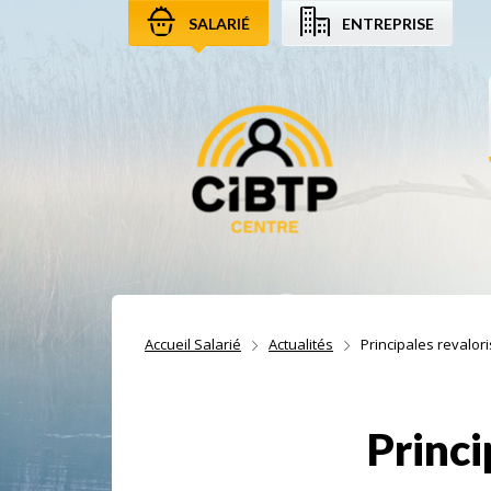
SALARIÉ
ENTREPRISE
Aller au contenu
Aller à la recherche
Aller à la navigation
Accueil Salarié
Actualités
Principales revalor
Princi