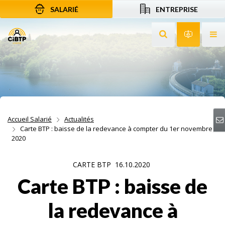
SALARIÉ
ENTREPRISE
Aller au contenu
Aller à la recherche
Aller à la navigation
Rechercher sur le
Services 
Af
Accueil Salarié
Actualités
Carte BTP : baisse de la redevance à compter du 1er novembre
2020
CARTE BTP
16.10.2020
Carte BTP : baisse de
la redevance à