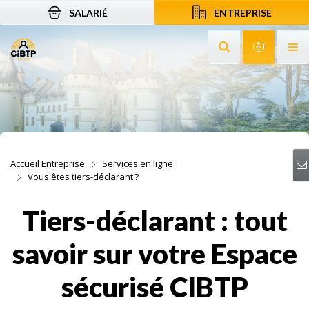
SALARIÉ
ENTREPRISE
Aller au contenu
Aller à la recherche
Aller à la navigation
Rechercher sur le
Services 
Af
Accueil Entreprise
Services en ligne
Vous êtes tiers-déclarant ?
Tiers-déclarant : tout
savoir sur votre Espace
sécurisé CIBTP