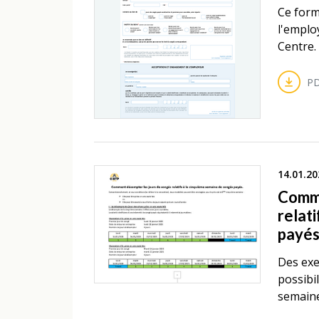
Ce form
l'emplo
Centre.
PD
14.01.20
Comme
relat
payé
Des exe
possibi
semaine