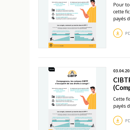
Pour to
cette f
payés d
PD
03.04.20
CIBTP
(Comp
Cette f
payés d
PD