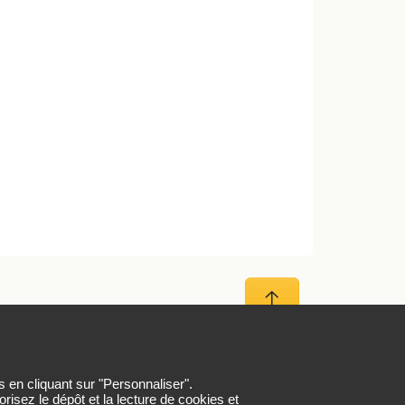
Haut de page
er
s en cliquant sur "Personnaliser".
risez le dépôt et la lecture de cookies et