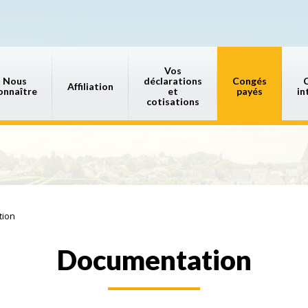
Vos
Nous
déclarations
Congés
Affiliation
onnaître
et
payés
in
cotisations
tion
Documentation