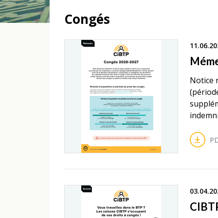
Congés
11.06.20
Méme
Notice 
(période
supplém
indemni
PD
03.04.20
CIBTP