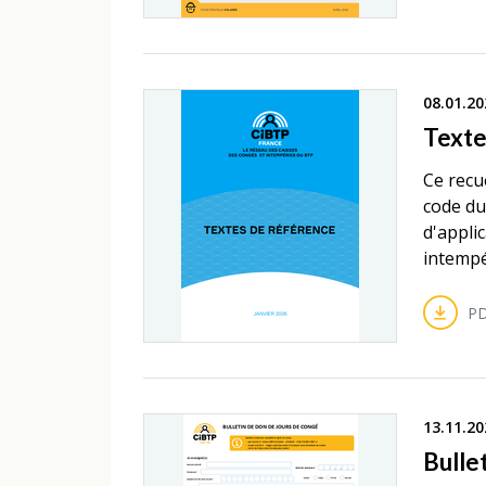
08.01.20
Texte
Ce recu
code du
d'appli
intempé
PD
13.11.20
Bulle