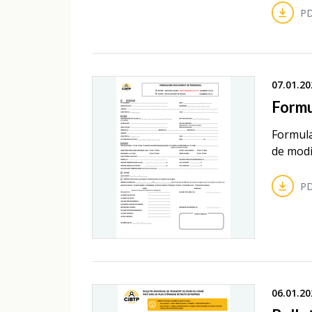
PD
07.01.20
Formu
Formula
de modif
PD
06.01.20