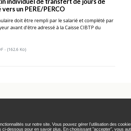
in individuel de transfert de jours de
é vers un PERE/PERCO
ulaire doit être rempli par le salarié et complété par
yeur avant d'être adressé à la Caisse CIBTP du
F - (162.6 Ko)
rsonnelles
Plan du site
Nos coordonnées
Nous contact
tionnalités sur notre site. Vous pouvez gérer l'utilisation des cookie
s ci-dessous pour en savoir plus. En choisissant "accepter", vous auto