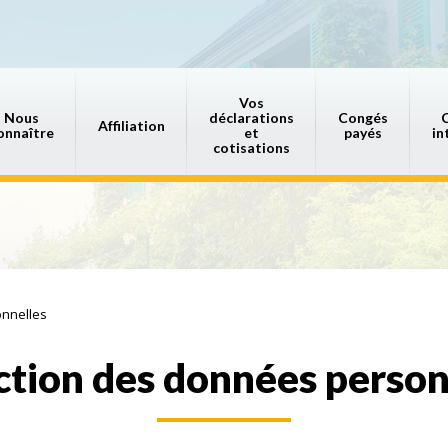
Vos
Nous
déclarations
Congés
Affiliation
onnaître
et
payés
in
cotisations
onnelles
ction des données person