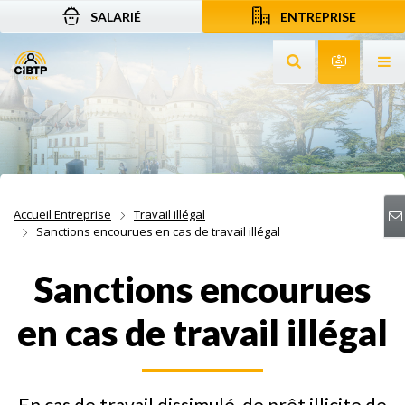
SALARIÉ
ENTREPRISE
Aller au contenu
Aller à la recherche
Aller à la navigation
Rechercher sur le
Services 
Af
Accueil Entreprise
Travail illégal
Sanctions encourues en cas de travail illégal
Sanctions encourues
en cas de travail illégal
En cas de travail dissimulé, de prêt illicite de