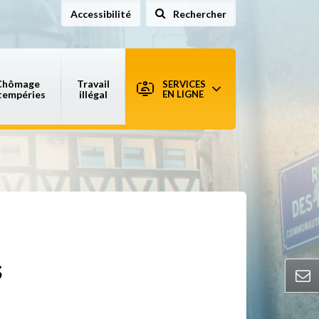
Accessibilité
Rechercher
sur le site
Chômage
Travail
SERVICES
tempéries
illégal
EN LIGNE
s