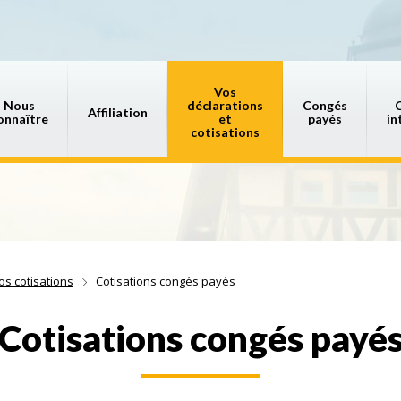
Vos
Nous
déclarations
Congés
Affiliation
onnaître
et
payés
in
cotisations
os cotisations
Cotisations congés payés
Cotisations congés payé