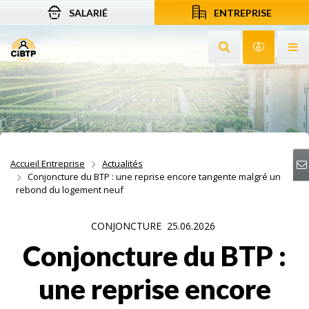
SALARIÉ
ENTREPRISE
Aller au contenu
Aller à la recherche
Aller à la navigation
Rechercher sur le
Services 
Af
Accueil Entreprise
Actualités
Conjoncture du BTP : une reprise encore tangente malgré un
rebond du logement neuf
CONJONCTURE
25.06.2026
Conjoncture du BTP :
une reprise encore