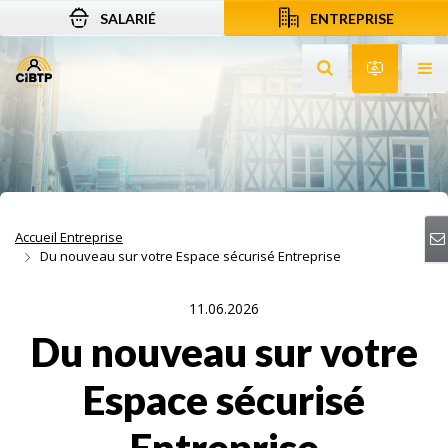
SALARIÉ
ENTREPRISE
Aller au contenu
Aller à la recherche
Aller à la navigation
Rechercher sur le
Services 
Af
Accueil Entreprise
Du nouveau sur votre Espace sécurisé Entreprise
11.06.2026
Du nouveau sur votre
Espace sécurisé