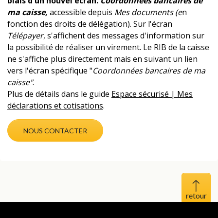
biais d'un nouvel écran.
Coordonnées bancaires de
ma caisse,
accessible depuis
Mes documents (e
n
fonction des droits de délégation). Sur l'écran
Télépayer
, s'affichent des messages d'information sur
la possibilité de réaliser un virement. Le RIB de la caisse
ne s'affiche plus directement mais en suivant un lien
vers l'écran spécifique "
Coordonnées bancaires de ma
caisse"
.
Plus de détails dans le guide
Espace sécurisé | Mes
déclarations et cotisations
.
NOUS CONTACTER
Haut 