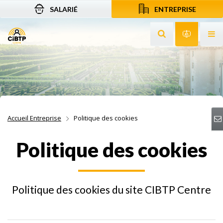
SALARIÉ
ENTREPRISE
Aller au contenu
Aller à la recherche
Aller à la navigation
Rechercher sur le
Services 
Af
Accueil Entreprise
Politique des cookies
Politique des cookies
Politique des cookies du site CIBTP Centre