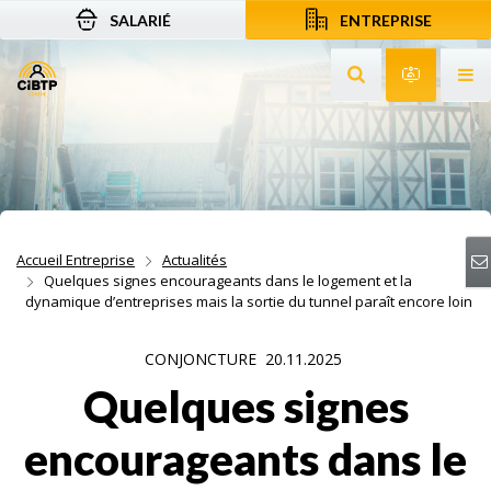
SALARIÉ
ENTREPRISE
Aller au contenu
Aller à la recherche
Aller à la navigation
Rechercher sur le
Services 
Af
Accueil Entreprise
Actualités
Quelques signes encourageants dans le logement et la
dynamique d’entreprises mais la sortie du tunnel paraît encore loin
CONJONCTURE
20.11.2025
Quelques signes
encourageants dans le