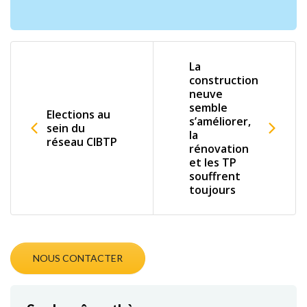
La
construction
neuve
semble
Elections au
s’améliorer,
sein du
la
réseau CIBTP
rénovation
et les TP
souffrent
toujours
NOUS CONTACTER