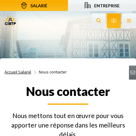
SALARIÉ
ENTREPRISE
Aller au contenu
Aller à la recherche
Aller à la navigation
Rechercher sur le
Services 
Af
Accueil Salarié
Nous contacter
Nous contacter
Nous mettons tout en œuvre pour vous
apporter une réponse dans les meilleurs
délais.