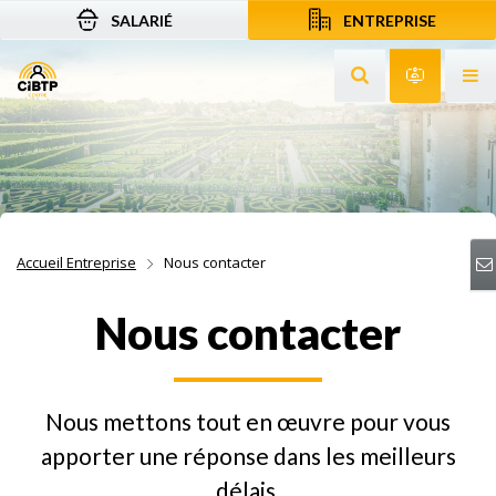
SALARIÉ
ENTREPRISE
Aller au contenu
Aller à la recherche
Aller à la navigation
Rechercher sur le
Services 
Af
Accueil Entreprise
Nous contacter
Nous contacter
Nous mettons tout en œuvre pour vous
apporter une réponse dans les meilleurs
délais.